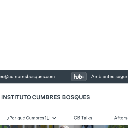
nes@cumbresbosques.com
Ambientes segur
INSTITUTO CUMBRES BOSQUES
OS

CB Talks
Afters
¿Por qué Cumbres?