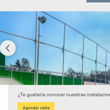
Slide 3 of 7.
¿Te gustaría conocer nuestras instalaci
Agendar visita