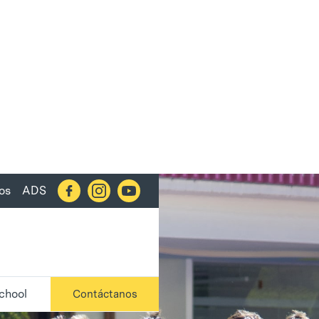
os
ADS
chool
Contáctanos