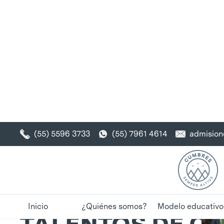
admisio
(55) 5596 3733
(55) 7961 4614
Instituto Cumbres Bosques
CELEBRAMOS L
Inicio
¿Quiénes somos?
Modelo educativo