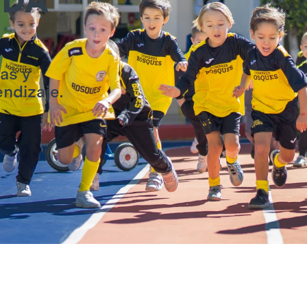
ADA
as y
ndizaje.