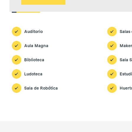
Instalaciones
Auditorio
Salas 
Aula Magna
Maker
Biblioteca
Sala 
Ludoteca
Estud
Sala de Robótica
Huert