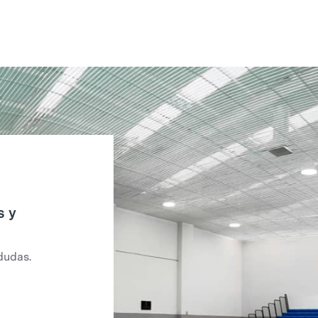
s y
dudas.