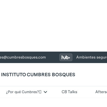
nes@cumbresbosques.com
Ambientes segur
INSTITUTO CUMBRES BOSQUES
QUES

CB Talks
Afters
¿Por qué Cumbres?