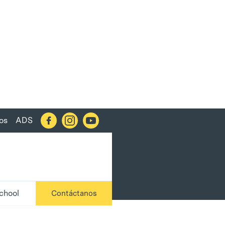
os
ADS
chool
Contáctanos