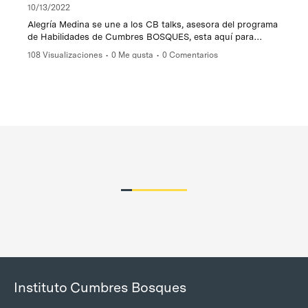
10/13/2022
Alegría Medina se une a los CB talks, asesora del programa
de Habilidades de Cumbres BOSQUES, esta aquí para
hablarnos de la importancia de seguir aprendiendo cosas y
108 Visualizaciones
•
0 Me gusta
•
0 Comentarios
el desarrollo de habilidades.
Disfrutenlo!
#soloencumbresBOSQUES
Instituto Cumbres Bosques