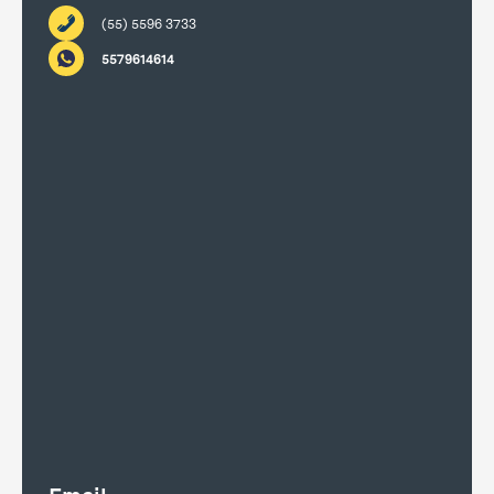
(55) 5596 3733
5579614614