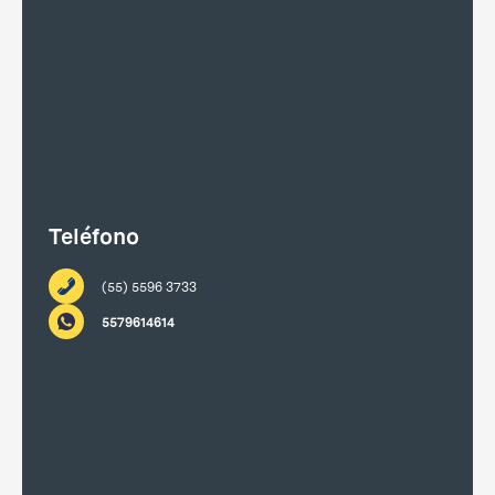
Teléfono
(55) 5596 3733
5579614614